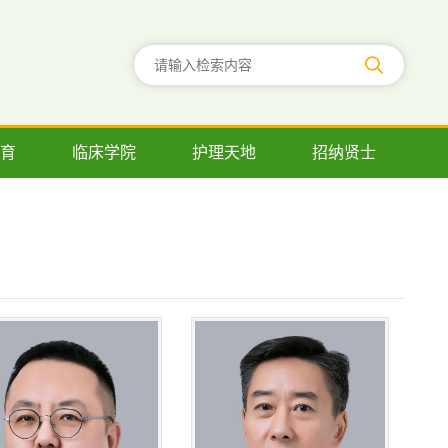
育
临床学院
护理天地
招纳贤士